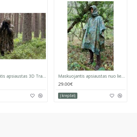
Maskuojantis apsiaustas 3D Tragopan
Maskuojantis apsiaustas nuo lietaus V2
29.00€
Į krepšelį