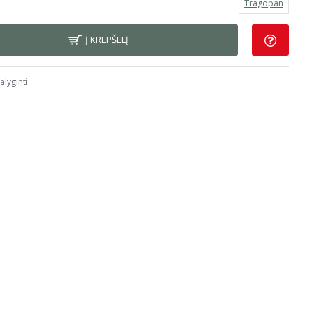
Tragopan
Į KREPŠELĮ
alyginti