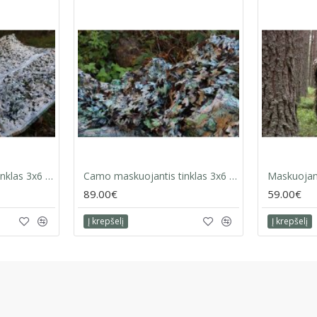
Camo maskuojantis tinklas 3x6 m sniegas
Camo maskuojantis tinklas 3x6 m ruduo
89.00€
59.00€
Į krepšelį
Į krepšelį