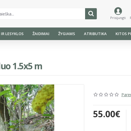
Prisijungti
I IR LESYKLOS
ŽAIDIMAI
ŽYGIAMS
ATRIBUTIKA
KITOS P
duo 1.5x5 m
Parem
55.00€