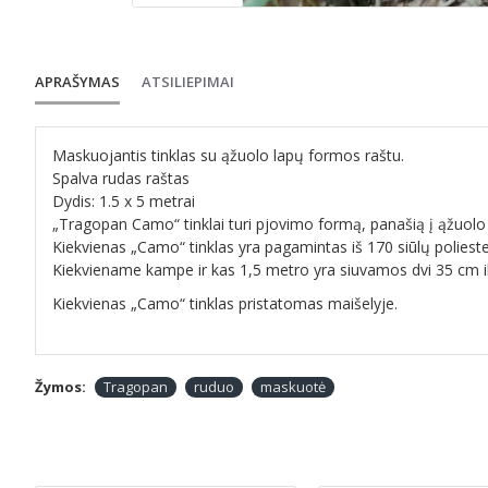
APRAŠYMAS
ATSILIEPIMAI
Maskuojantis tinklas su ąžuolo lapų formos raštu.
Spalva rudas raštas
Dydis: 1.5 x 5 metrai
„
Tragopan Camo“ tinklai turi pjovimo formą, panašią į ąžuolo
Kiekvienas „Camo“ tinklas yra pagamintas iš 170 siūlų polieste
Kiekviename kampe ir kas 1,5 metro yra siuvamos dvi 35 cm ilgi
Kiekvienas „Camo“ tinklas pristatomas maišelyje.
Žymos:
Tragopan
ruduo
maskuotė