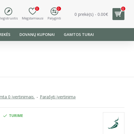
0
0
0
0 prekė(s) - 0.00€
Registruotis
Mėgstamiausi
Palyginti
REKĖS
DOVANŲ KUPONAI
GAMTOS TURAI
ta 0 įvertinimais.
-
Parašyti įvertinimą
TURIME