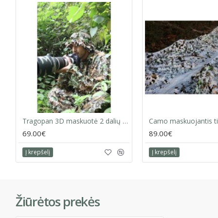
Tragopan 3D maskuotė 2 dalių kostiumas: S–L
69.00€
89.00€
Į krepšelį
Į krepšelį
Žiūrėtos prekės