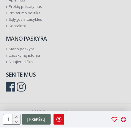
Apie mus
Prekių pristatymas
Privatumo politika
Sąlygos ir taisyklės
Kontaktai
MANO PASKYRA
Mano paskyra
Užsakymų istorija
Naujienlaiškis
SEKITE MUS
© 2019 Ornitostogos. Visos teisės saugomos.
Į KREPŠELĮ
Sprendimas:
TVS.lt