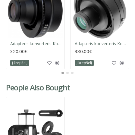
Adapteris konverteris Kowa 1.6x TSN 600/660/SV82
Adapteris konverteris Kowa 1.6x TSN 770/880
320.00€
330.00€
Į krepšelį
Į krepšelį
People Also Bought