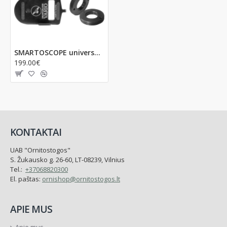
SMARTOSCOPE universalus Kowa monoklių TSN-77/88/99 adapteris telefonui
199.00€
KONTAKTAI
UAB "Ornitostogos"
S. Žukausko g. 26-60, LT-08239, Vilnius
Tel.:
+37068820300
El. paštas:
ornishop@ornitostogos.lt
APIE MUS