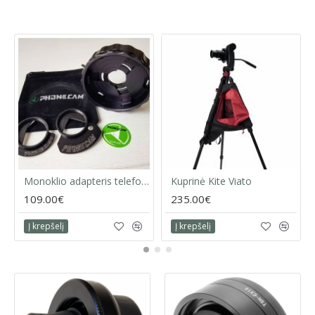
Monoklio adapteris telefonui Gadwall
Kuprinė Kite Viato
109.00€
235.00€
Į krepšelį
Į krepšelį