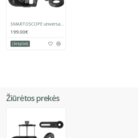
SMARTOSCOPE universalus Kowa monoklių TSN-55/60/66/82SV adapteris telefonui
199.00€
Į krepšelį
Žiūrėtos prekės