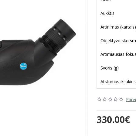
Aukštis
Artinimas (kartais)
Objektyvo skers
Artimiausias fok
Svoris (g)
Atstumas iki akie
Parem
330.00€