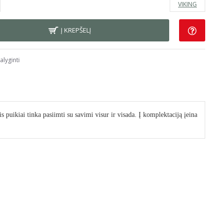
VIKING
Į KREPŠELĮ
alyginti
 puikiai tinka pasiimti su savimi visur ir visada. Į komplektaciją įeina