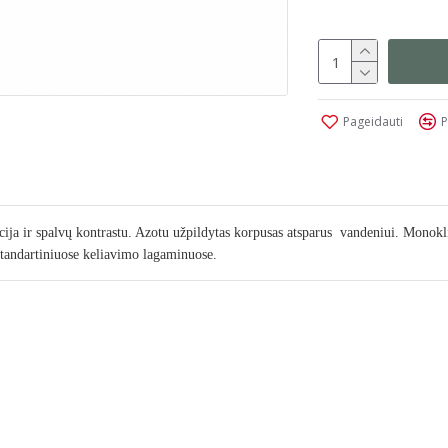
Pageidauti
P
cija ir spalvų kontrastu.
Azotu užpildytas korpusas atsparus
vandeniui.
Monoklis
andartiniuose keliavimo lagaminuose.