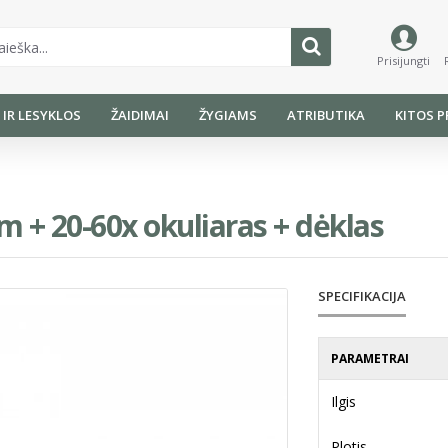
Prisijungti
I IR LESYKLOS
ŽAIDIMAI
ŽYGIAMS
ATRIBUTIKA
KITOS P
+ 20-60x okuliaras + dėklas
SPECIFIKACIJA
PARAMETRAI
Ilgis
Plotis