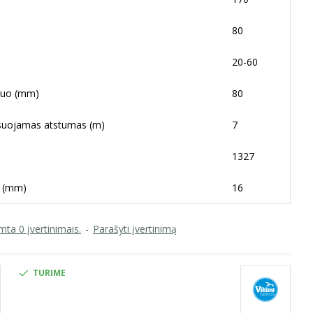
80
20-60
muo (mm)
80
usuojamas atstumas (m)
7
1327
s (mm)
16
ta 0 įvertinimais.
-
Parašyti įvertinimą
TURIME