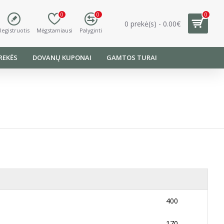
0
0
0
0 prekė(s) - 0.00€
Registruotis
Mėgstamiausi
Palyginti
REKĖS
DOVANŲ KUPONAI
GAMTOS TURAI
400
170