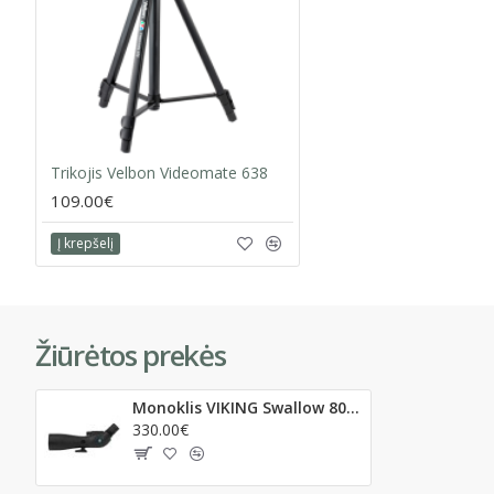
Trikojis Velbon Videomate 638
109.00€
Į krepšelį
Žiūrėtos prekės
Monoklis VIKING Swallow 80mm + 20-60x okuliaras + dėklas
330.00€