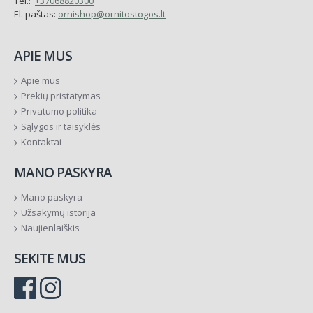
Tel.:
+37068820300
El. paštas:
ornishop@ornitostogos.lt
APIE MUS
Apie mus
Prekių pristatymas
Privatumo politika
Sąlygos ir taisyklės
Kontaktai
MANO PASKYRA
Mano paskyra
Užsakymų istorija
Naujienlaiškis
SEKITE MUS