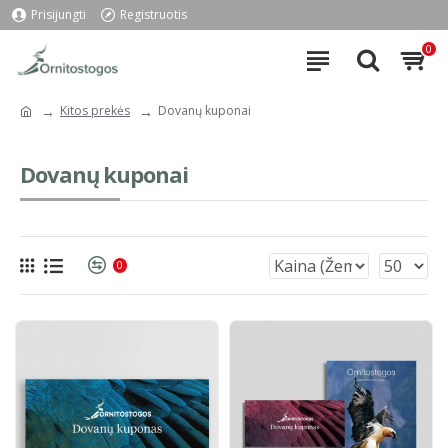
Prisijungti
Registruotis
0
Kitos prekės
Dovanų kuponai
Dovanų kuponai
0