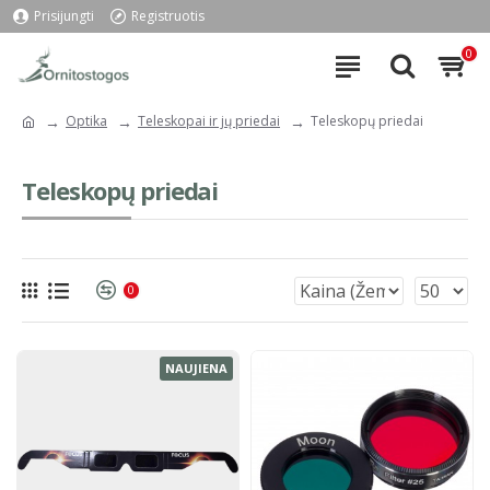
Prisijungti
Registruotis
0
Optika
Teleskopai ir jų priedai
Teleskopų priedai
Teleskopų priedai
0
NAUJIENA