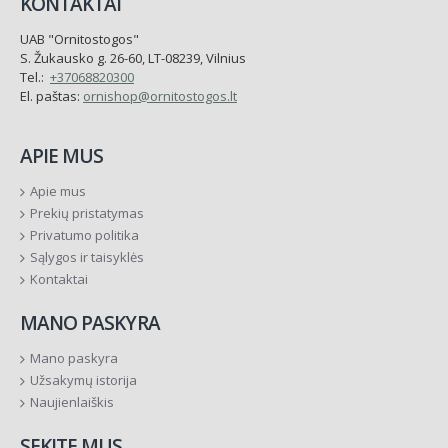
KONTAKTAI
UAB "Ornitostogos"
S. Žukausko g. 26-60, LT-08239, Vilnius
Tel.:
+37068820300
El. paštas:
ornishop@ornitostogos.lt
APIE MUS
Apie mus
Prekių pristatymas
Privatumo politika
Sąlygos ir taisyklės
Kontaktai
MANO PASKYRA
Mano paskyra
Užsakymų istorija
Naujienlaiškis
SEKITE MUS