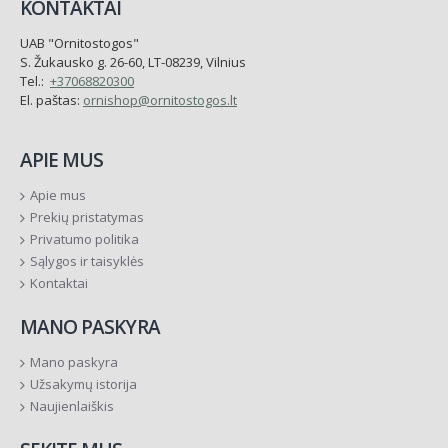
KONTAKTAI
UAB "Ornitostogos"
S. Žukausko g. 26-60, LT-08239, Vilnius
Tel.:
+37068820300
El. paštas:
ornishop@ornitostogos.lt
APIE MUS
Apie mus
Prekių pristatymas
Privatumo politika
Sąlygos ir taisyklės
Kontaktai
MANO PASKYRA
Mano paskyra
Užsakymų istorija
Naujienlaiškis