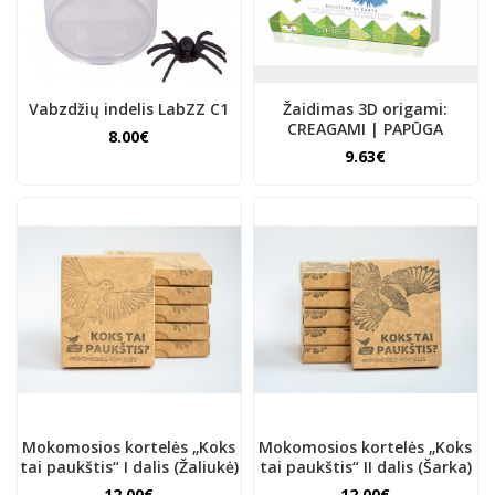
Vabzdžių indelis LabZZ C1
Žaidimas 3D origami:
CREAGAMI | PAPŪGA
8.00€
9.63€
Mokomosios kortelės „Koks
Mokomosios kortelės „Koks
tai paukštis“ I dalis (Žaliukė)
tai paukštis“ II dalis (Šarka)
12.00€
12.00€