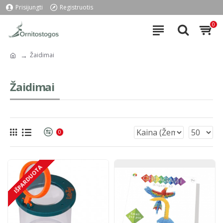
Prisijungti
Registruotis
0
Žaidimai
Žaidimai
0
IŠPARDUOTA