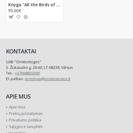
Knyga "All the Birds of the World"
95.00€
KONTAKTAI
UAB "Ornitostogos"
S. Žukausko g. 26-60, LT-08239, Vilnius
Tel.:
+37068820300
El. paštas:
ornishop@ornitostogos.lt
APIE MUS
Apie mus
Prekių pristatymas
Privatumo politika
Sąlygos ir taisyklės