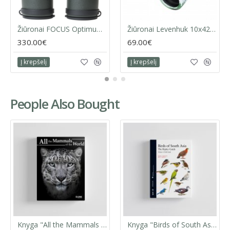
Išleidimo data:
2020 m. rugpjūtis
Žiūronai FOCUS Optimum 10x32 ED
Žiūronai Levenhuk 10x42 Camo Dots
Leidėjas:
Lynx Edicions
330.00€
69.00€
Į krepšelį
Į krepšelį
People Also Bought
Knyga "All the Mammals of the World"
Knyga "Birds of South Asia" Pamela C. Rasmussen, John C. Anderton