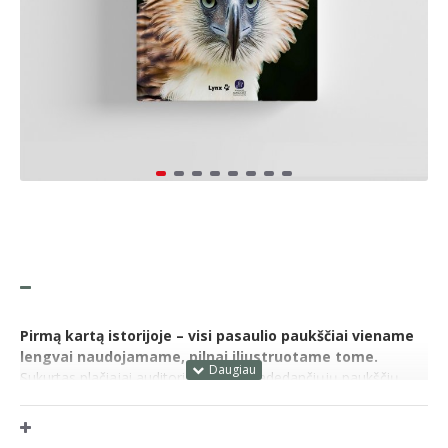
Pirmą kartą istorijoje – visi pasaulio paukščiai viename
lengvai naudojamame, pilnai iliustruotame tome.
Sukurtas plačiajai auditorijai – nuo pradedančiųjų paukščių
stebėtojų iki patyrusių ornitologų ir visų, kuriuos žavi paukščių
įvairovė, – šis leidinys siūlo ką nors kiekvienam.