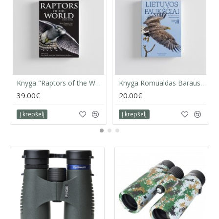
Prie kiekvienos rūšies pateikiami
QR kodai,
leidžiantys
akimirksniu pasiekti vaizdo įrašus, nuotraukas ir garsus.
Yra
žymėjimo langeliai,
skirti asmeninei registracijai.
Visos rūšys, kurios išnyko po 1500 m., pateiktos
atskirame priede.
Knyga "Raptors of the World: A Field Guide"
Knyga Romualdas Barauskas, Marius Karlonas: LIETUVOS PAUKŠČIAI
37 puslapių pasaulio atlasas
su spalvotais
39.00€
20.00€
žemėlapiais ir naudinga informacija paukščių
stebėtojams ir ornitologams.
Į krepšelį
Į krepšelį
Lengviausias ir maloniausias būdas naršyti po visus
pasaulio paukščius.
Svoris:
4,8 kg
Matmenys:
24 × 31 cm
Puslapių skaičius:
968
ISBN:
978-84-16728-37-4