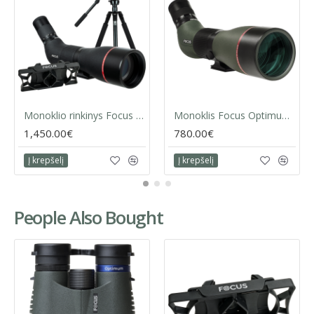
Monoklio rinkinys Focus Optimum 30-60x85 V2 + trikojis Sirui R2004+VH10 + telefono adapteris
Monoklis Focus Optimum 20-60x85 APO ED
1,450.00€
780.00€
Į krepšelį
Į krepšelį
People Also Bought