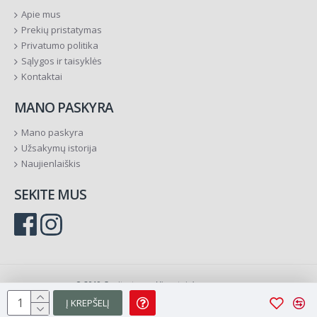
Apie mus
Prekių pristatymas
Privatumo politika
Sąlygos ir taisyklės
Kontaktai
MANO PASKYRA
Mano paskyra
Užsakymų istorija
Naujienlaiškis
SEKITE MUS
© 2019 Ornitostogos. Visos teisės saugomos.
Į KREPŠELĮ
Sprendimas:
TVS.lt