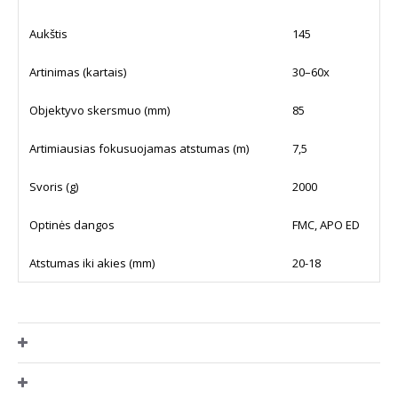
Aukštis
145
Artinimas (kartais)
30–60x
Objektyvo skersmuo (mm)
85
Artimiausias fokusuojamas atstumas (m)
7,5
Svoris (g)
2000
Optinės dangos
FMC, APO ED
Atstumas iki akies (mm)
20-18