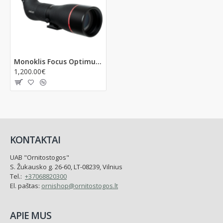
Monoklis Focus Optimum 30-60x85 V2 APO VHG ED
1,200.00€
KONTAKTAI
UAB "Ornitostogos"
S. Žukausko g. 26-60, LT-08239, Vilnius
Tel.:
+37068820300
El. paštas:
ornishop@ornitostogos.lt
APIE MUS