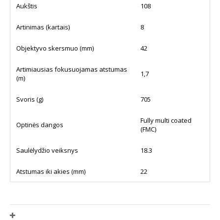
Aukštis
108
Artinimas (kartais)
8
Objektyvo skersmuo (mm)
42
Artimiausias fokusuojamas atstumas
1,7
(m)
Svoris (g)
705
Fully multi coated
Optinės dangos
(FMC)
Saulėlydžio veiksnys
18.3
Atstumas iki akies (mm)
22