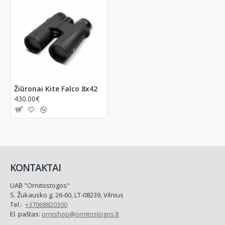
Žiūronai Kite Falco 8x42
430.00€
KONTAKTAI
UAB "Ornitostogos"
S. Žukausko g. 26-60, LT-08239, Vilnius
Tel.:
+37068820300
El. paštas:
ornishop@ornitostogos.lt