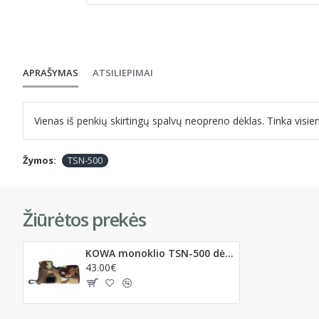
APRAŠYMAS
ATSILIEPIMAI
Vienas iš penkių skirtingų spalvų neopreno dėklas. Tinka vis
Žymos:
TSN-500
Žiūrėtos prekės
KOWA monoklio TSN-500 dėklas camo
43.00€