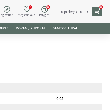
0
0
0
0 prekė(s) - 0.00€
Registruotis
Mėgstamiausi
Palyginti
REKĖS
DOVANŲ KUPONAI
GAMTOS TURAI
0,05