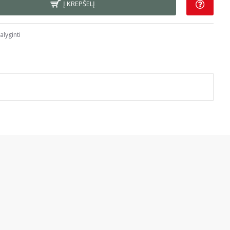
Į KREPŠELĮ
alyginti