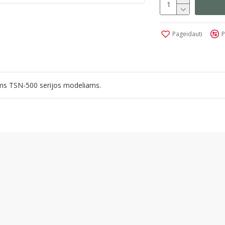
Pageidauti
P
iems TSN-500 serijos modeliams.