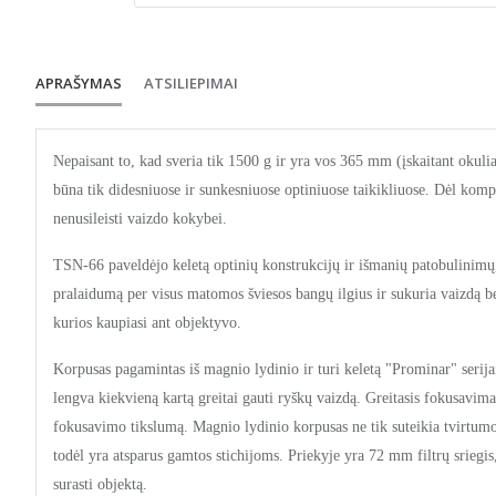
APRAŠYMAS
ATSILIEPIMAI
Nepaisant to, kad sveria tik 1500 g ir yra vos 365 mm (įskaitant okulia
būna tik didesniuose ir sunkesniuose optiniuose taikikliuose. Dėl kom
nenusileisti vaizdo kokybei.
TSN-66 paveldėjo keletą optinių konstrukcijų ir išmanių patobulinimų,
pralaidumą per visus matomos šviesos bangų ilgius ir sukuria vaizdą b
kurios kaupiasi ant objektyvo.
Korpusas pagamintas iš magnio lydinio ir turi keletą "Prominar" serij
lengva kiekvieną kartą greitai gauti ryškų vaizdą. Greitasis fokusavimas
fokusavimo tikslumą. Magnio lydinio korpusas ne tik suteikia tvirtumo, 
todėl yra atsparus gamtos stichijoms. Priekyje yra 72 mm filtrų sriegis,
surasti objektą.