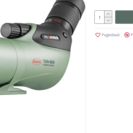
Pageidauti
P