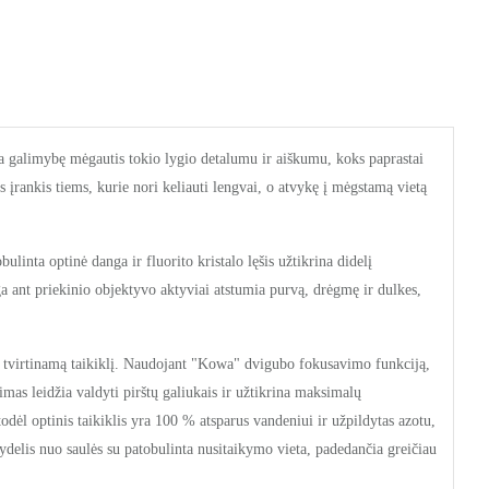
ikia galimybę mėgautis tokio lygio detalumu ir aiškumu, koks paprastai
rankis tiems, kurie nori keliauti lengvai, o atvykę į mėgstamą vietą
nta optinė danga ir fluorito kristalo lęšis užtikrina didelį
 ant priekinio objektyvo aktyviai atstumia purvą, drėgmę ir dulkes,
ir tvirtinamą taikiklį. Naudojant "Kowa" dvigubo fokusavimo funkciją,
imas leidžia valdyti pirštų galiukais ir užtikrina maksimalų
odėl optinis taikiklis yra 100 % atsparus vandeniui ir užpildytas azotu,
skydelis nuo saulės su patobulinta nusitaikymo vieta, padedančia greičiau