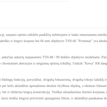
rą), naujasis optinis taikiklis paukščių stebėtojams ir lauko entuziastams sute
paktiško ir lengvo korpuso bei 66 mm objektyvo TSN-66 "Prominar" yra idealus į
 anksčiau sukurtų naujausiems TSN-88 / 99 didelio objektyvo modeliams. Patobuli
e chromatinės aberacijos ir neigiamų optinių trikdžių. Unikali "Kowa" KR danga
ai būdingų funkcijų, pavyzdžiui, dvigubą fokusavimą, dvigubą trikojo laikiklį 
 per kelis sklandžius apsisukimus detaliai išryškina objektą, o tikslusis fokusav
bet ir užtikrina lengvą konstrukciją. Visiškai užsandarintas išorinis korpusas, t
 kuris leidžia lengvai pritvirtinti apsauginius filtrus, ir sklandžiai pasukamas 