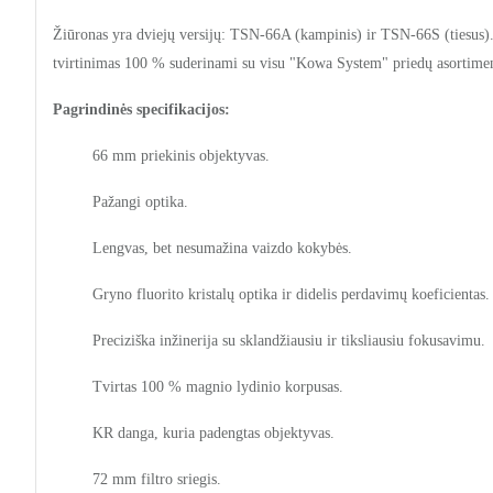
Žiūronas yra dviejų versijų: TSN-66A (kampinis) ir TSN-66S (tiesus).
tvirtinimas 100 % suderinami su visu "Kowa System" priedų asortimentu,
Pagrindinės specifikacijos:
66 mm priekinis objektyvas.
Pažangi optika.
Lengvas, bet nesumažina vaizdo kokybės.
Gryno fluorito kristalų optika ir didelis perdavimų koeficientas.
Preciziška inžinerija su sklandžiausiu ir tiksliausiu fokusavimu.
Tvirtas 100 % magnio lydinio korpusas.
KR danga, kuria padengtas objektyvas.
72 mm filtro sriegis.