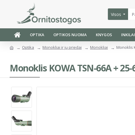
Visos
OPTIKA
OPTIKOS NUOMA
KNYGOS
INKILA
Optika
Monokliai ir jų priedai
Monokliai
Monoklis 
Monoklis KOWA TSN-66A + 25-6