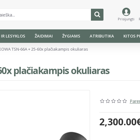
Prisijungti
I IR LESYKLOS
ŽAIDIMAI
ŽYGIAMS
ATRIBUTIKA
KITOS P
KOWA TSN-66A + 25-60x plačiakampis okuliaras
0x plačiakampis okuliaras
Parem
2,300.00