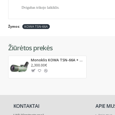
Dvigubas trikojo laikiklis.
Žymos:
KOWA TSN-66A
Žiūrėtos prekės
Monoklis KOWA TSN-66A + 25-60x plačiakampis okuliaras
2,300.00€
KONTAKTAI
APIE MU