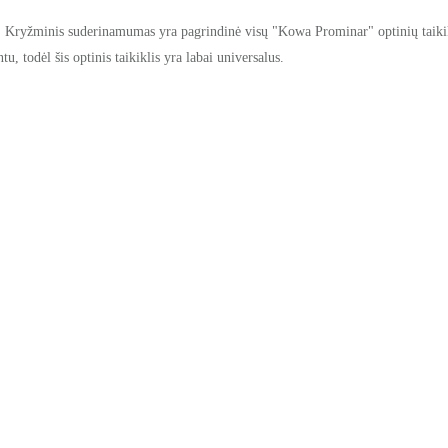
 Kryžminis suderinamumas yra pagrindinė visų "Kowa Prominar" optinių taikikl
 todėl šis optinis taikiklis yra labai universalus.