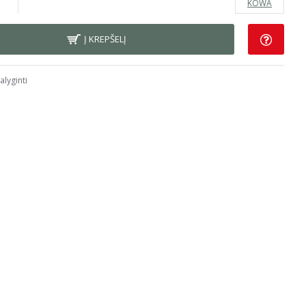
KOWA
Į KREPŠELĮ
alyginti