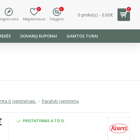
0
0
0
0 prekė(s) - 0.00€
Registruotis
Mėgstamiausi
Palyginti
REKĖS
DOVANŲ KUPONAI
GAMTOS TURAI
ta 0 įvertinimais.
-
Parašyti įvertinimą
€
PRISTATYMAS 4-7 D.D.