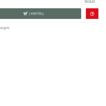
BirdLife
Į KREPŠELĮ
alyginti