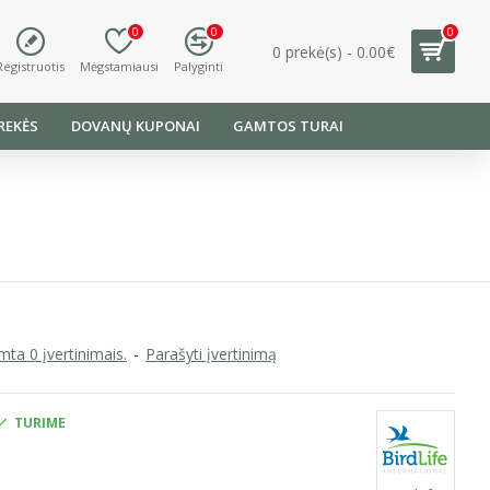
0
0
0
0 prekė(s) - 0.00€
Registruotis
Mėgstamiausi
Palyginti
REKĖS
DOVANŲ KUPONAI
GAMTOS TURAI
ta 0 įvertinimais.
-
Parašyti įvertinimą
TURIME