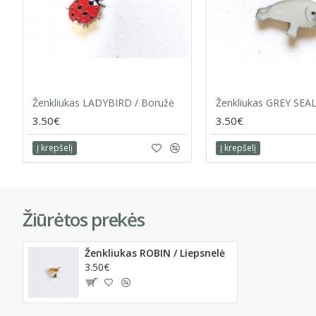
Ženkliukas LADYBIRD / Boružė
3.50€
3.50€
Į krepšelį
Į krepšelį
Žiūrėtos prekės
Ženkliukas ROBIN / Liepsnelė
3.50€