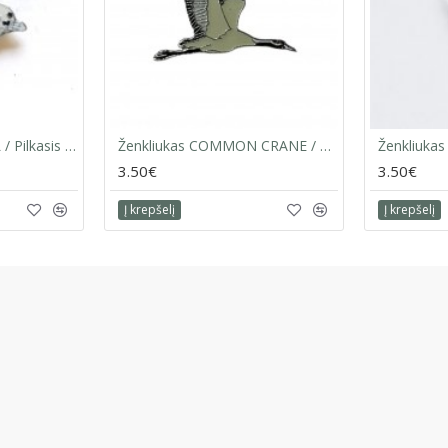
Ženkliukas GREY SEAL / Pilkasis ruonis
Ženkliukas COMMON CRANE / Pilkoji gervė (skrendanti)
3.50€
3.50€
Į krepšelį
Į krepšelį