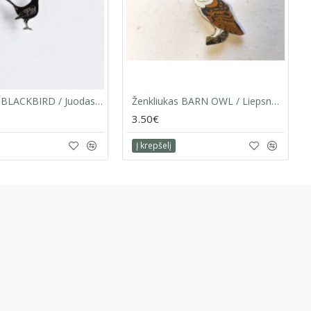
Ženkliukas BLACKBIRD / Juodasis strazdas
Ženkliukas BARN OWL / Liepsnotoji pelėda
3.50€
Į krepšelį