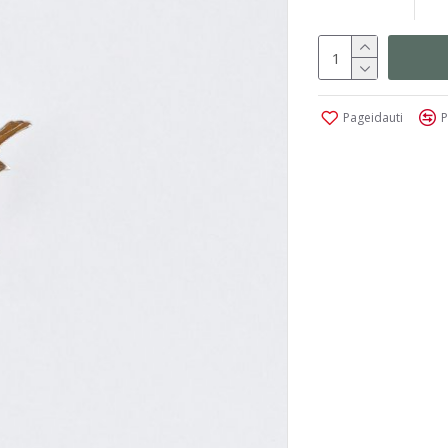
Pageidauti
P