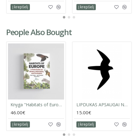
Į krepšelį
Į krepšelį
People Also Bought
Knyga "Habitats of Europe: A Field Guide for Birders, Naturalists, and Ecologists"
LIPDUKAS APSAUGAI NUO PAUKŠČIŲ ATSITRENKIMO Į LANGUS - JUODI (10 VNT.)
46.00€
15.00€
Į krepšelį
Į krepšelį