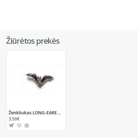
Žiūrėtos prekės
Ženkliukas LONG-EARED BAT / Rudasis ausylis
3.50€