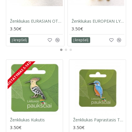
Ženkliukas EURASIAN OTTER / Paprastoji ūdra
Ženkliukas EUROPEAN LYNX / Paprastoji lūšis
3.50€
3.50€
Į krepšelį
Į krepšelį
PRISTATYMAS 5-14 D.D.
Ženkliukas Kukutis
Ženkliukas Paprastasis Tulžys
3.50€
3.50€