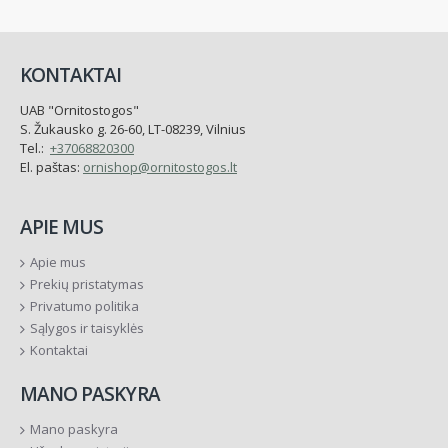
KONTAKTAI
UAB "Ornitostogos"
S. Žukausko g. 26-60, LT-08239, Vilnius
Tel.:
+37068820300
El. paštas:
ornishop@ornitostogos.lt
APIE MUS
Apie mus
Prekių pristatymas
Privatumo politika
Sąlygos ir taisyklės
Kontaktai
MANO PASKYRA
Mano paskyra