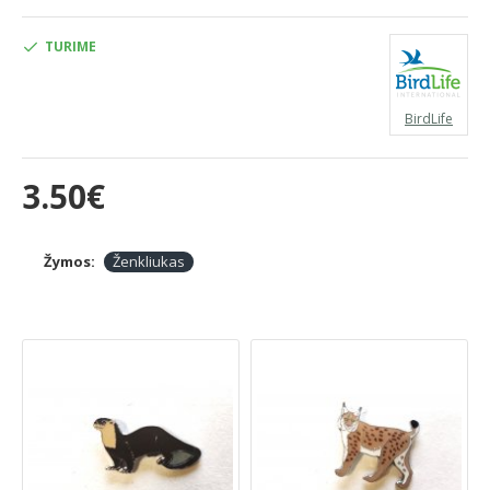
TURIME
BirdLife
3.50€
Žymos:
Ženkliukas