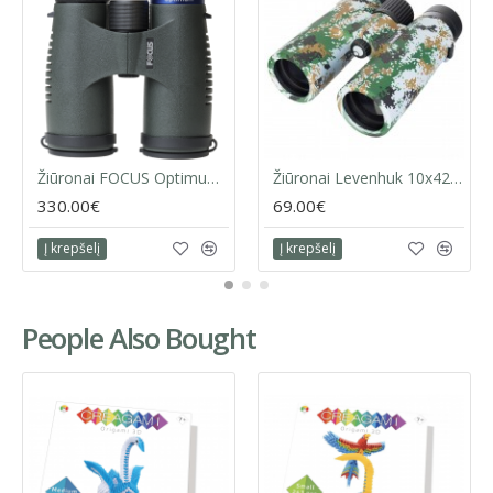
Žiūronai FOCUS Optimum 10x32 ED
Žiūronai Levenhuk 10x42 Camo Dots
330.00€
69.00€
Į krepšelį
Į krepšelį
People Also Bought