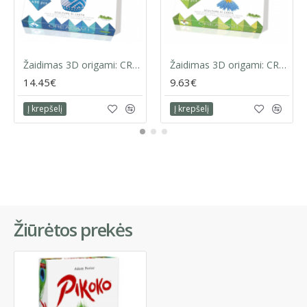
Žaidimas 3D origami: CREAGAMI | GULBĖ
Žaidimas 3D origami: CREAGAMI | PAPŪGA
14.45€
9.63€
Į krepšelį
Į krepšelį
Žiūrėtos prekės