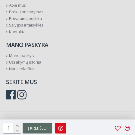
Apie mus
Prekių pristatymas
Privatumo politika
Sąlygos ir taisyklės
Kontaktai
MANO PASKYRA
Mano paskyra
Užsakymų istorija
Naujienlaiškis
SEKITE MUS
© 2019 Ornitostogos. Visos teisės saugomos.
Į KREPŠELĮ
Sprendimas:
TVS.lt