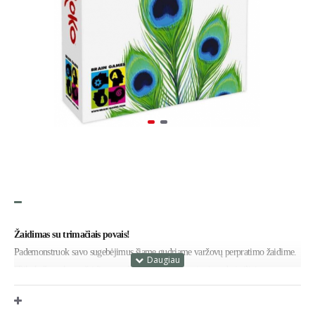
Žaidimas su trimačiais povais!
Pademonstruok savo sugebėjimus šiame gudriame varžovų perpratimo žaidime.
"Pikoko" yra kortų žaidimas su lošimo prieskoniu rimtiems bei eiliniams
žaidėjams, kuriame povas saugo tavo korteles taip, kad būtum vienintelis jų
nematantis žaidėjas. Žaidėjai atlieka statymus, kiek kuriam žaidėjui pavyks