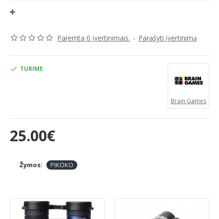
laimėti, atsižvelgdami į matomas varžovų korteles.
Amžius:
nuo 10 metų
Žaidimo trukmė:
40 minučių
Paremta 0 įvertinimais.
-
Parašyti įvertinimą
Žaidėjų skaičius:
3-5
Nuostatų kalba:
LT
TURIME
Brain Games
25.00€
Žymos:
PIKOKO