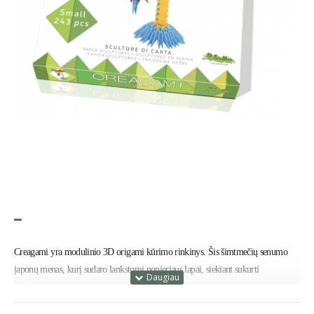
Creagami yra modulinio 3D origami kūrimo rinkinys. Šis šimtmečių senumo
japonų menas, kurį sudaro lankstomi popieriaus lapai, siekiant sukurti
spalvingas
trimates popierines skulptūras,
skatina kūrybiškumo ugdymą ir dažnai
naudojamas atsipalaiduoti.