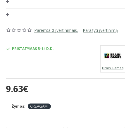
Pasikartojantis atskirų kortelių lankstymas yra puiki treniruotė lavinant
susikaupimą ir smulkiąją motoriką.
Rekomenduojamas amžius: nuo 7 metų.
Paremta 0 įvertinimais.
-
Parašyti įvertinimą
PRISTATYMAS 5-14 D.D.
Brain Games
9.63€
Žymos:
CREAGAMI