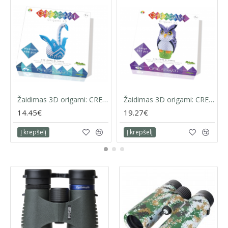
Žaidimas 3D origami: CREAGAMI | GULBĖ
Žaidimas 3D origami: CREAGAMI | PELĖDA
14.45€
19.27€
Į krepšelį
Į krepšelį