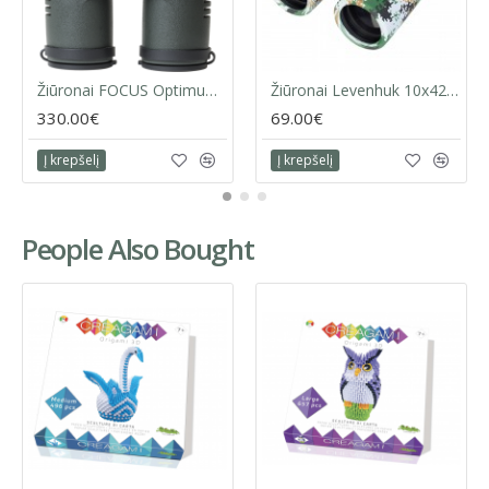
Žiūronai FOCUS Optimum 10x32 ED
Žiūronai Levenhuk 10x42 Camo Dots
330.00€
69.00€
Į krepšelį
Į krepšelį
People Also Bought