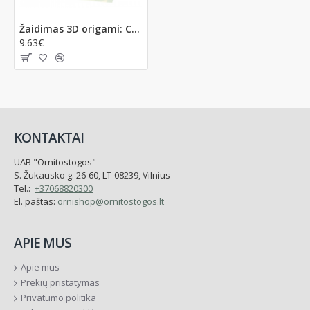
Žaidimas 3D origami: CREAGAMI | PAPŪGA
9.63€
KONTAKTAI
UAB "Ornitostogos"
S. Žukausko g. 26-60, LT-08239, Vilnius
Tel.:
+37068820300
El. paštas:
ornishop@ornitostogos.lt
APIE MUS
Apie mus
Prekių pristatymas
Privatumo politika