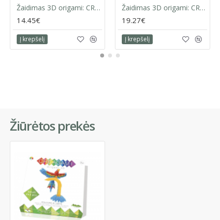
Žaidimas 3D origami: CREAGAMI | GULBĖ
Žaidimas 3D origami: CREAGAMI | PELĖDA
14.45€
19.27€
Į krepšelį
Į krepšelį
Žiūrėtos prekės