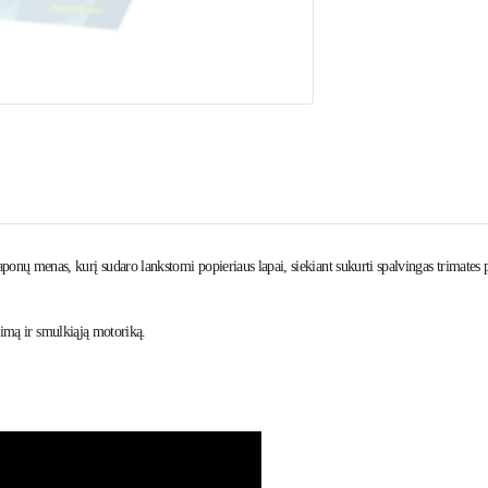
nų menas, kurį sudaro lankstomi popieriaus lapai, siekiant sukurti spalvingas
trimates 
upimą ir smulkiąją motoriką.