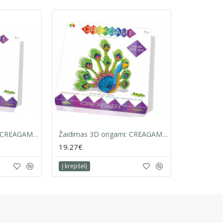
Žaidimas 3D origami: CREAGAMI | PELĖDA
Žaidimas 3D origami: CREAGAMI | POVAS
19.27€
Į krepšelį