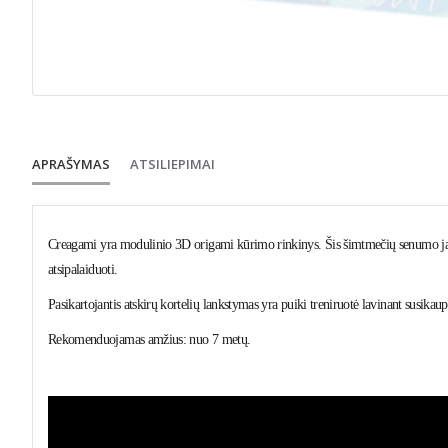
APRAŠYMAS
ATSILIEPIMAI
Creagami yra modulinio 3D origami kūrimo rinkinys. Šis šimtmečių senumo japo
atsipalaiduoti.
Pasikartojantis atskirų kortelių lankstymas yra puiki treniruotė lavinant susika
Rekomenduojamas amžius: nuo 7 metų.