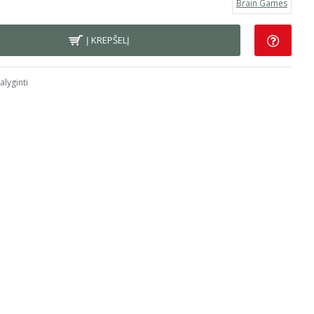
Brain Games
Į KREPŠELĮ
alyginti