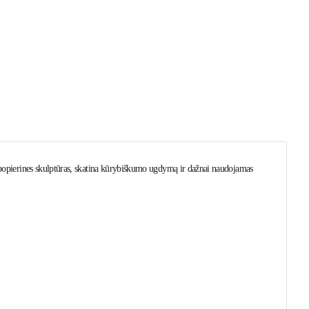
popierines skulptūras,
skatina kūrybiškumo ugdymą ir dažnai naudojamas