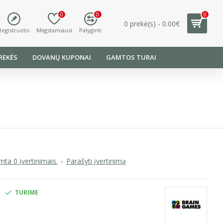
0
0
0
0 prekė(s) - 0.00€
Registruotis
Mėgstamiausi
Palyginti
REKĖS
DOVANŲ KUPONAI
GAMTOS TURAI
ta 0 įvertinimais.
-
Parašyti įvertinimą
TURIME