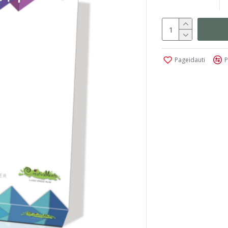
Pageidauti
P