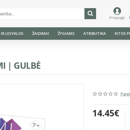
Prisijungti
I IR LESYKLOS
ŽAIDIMAI
ŽYGIAMS
ATRIBUTIKA
KITOS P
MI | GULBĖ
Parem
14.45€