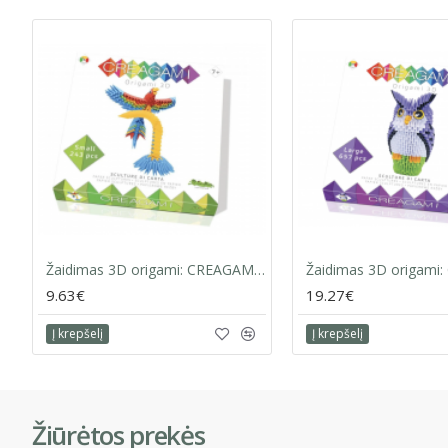
Žaidimas 3D origami: CREAGAMI | PAPŪGA
9.63€
19.27€
Į krepšelį
Į krepšelį
Žiūrėtos prekės